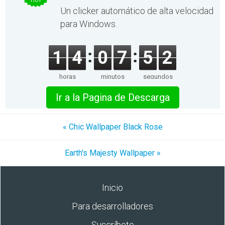
HOY
Un clicker automático de alta velocidad
para Windows.
1
4
0
7
5
2
horas
minutos
segundos
Ir a la Pagina de Descarga
« Chic Wallpaper Black Rose
Earth's Majesty Wallpaper »
Inicio
Para desarrolladores
Suscríbete