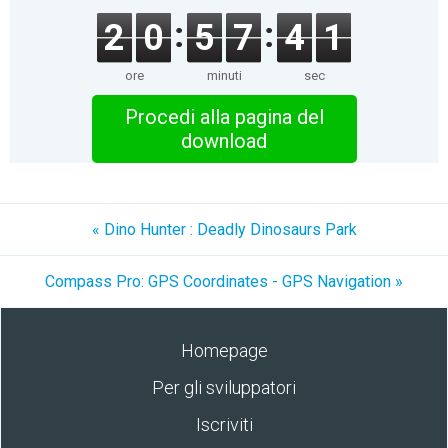
2
0
5
7
4
1
ore
minuti
sec
Procedi alla pagina del
download
« Dino Hunter : Deadly Dinosaurs Park
Compass Pro: GPS Coordinates - GPS Navigation »
Homepage
Per gli sviluppatori
Iscriviti