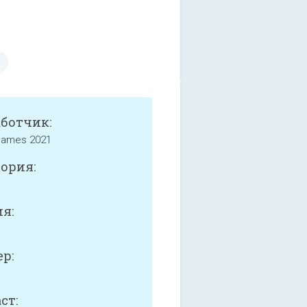
аботчик:
 Games 2021
ория:
я:
р:
ст: