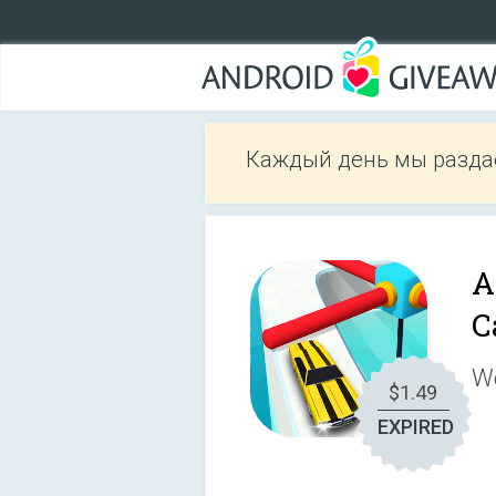
Каждый день мы разда
A
C
We
$1.49
EXPIRED