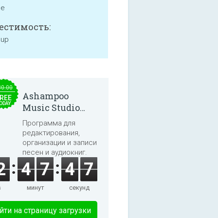
ne
естимость:
 up
30.00
Ashampoo
REE
ODAY
Music Studio
2025
Программа для
редактирования,
организации и записи
песен и аудиокниг.
2
4
7
4
7
в
минут
секунд
йти на страницу загрузки