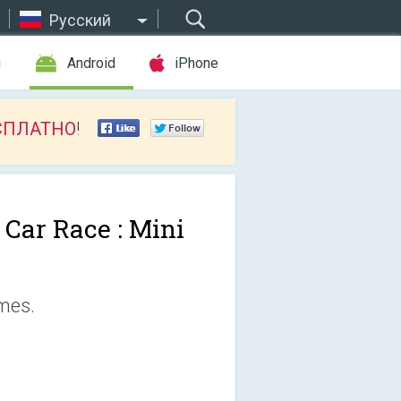
Русский
ы
Android
iPhone
СПЛАТНО
!
 Car Race : Mini
mes.