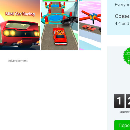
Everyo
Совм
4.4 and
$
F
T
1
часо
Пере