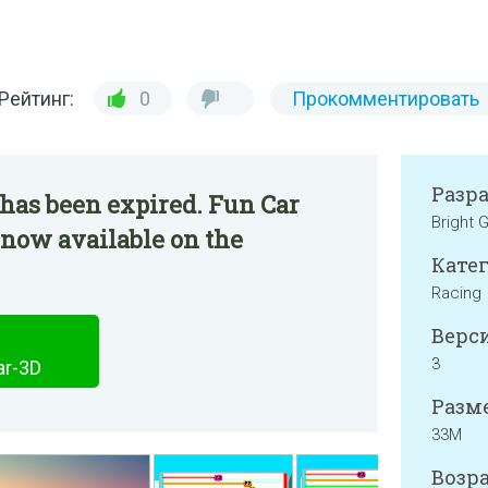
Рейтинг:
0
Прокомментировать
Разр
has been expired. Fun Car
Bright
s now available on the
Катег
Racing
Верси
3
ar-3D
Разме
33M
Возра