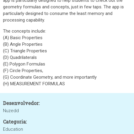
app is particularly designed to help students to check out the
geometry formulas and concepts, just in few taps. The app is
particularly designed to consume the least memory and
processing capability.
The concepts include:
(A) Basic Properties
(B) Angle Properties
(C) Triangle Properties
(D) Quadrilaterals
(E) Polygon Formulas
(F) Circle Properties,
(G) Coordinate Geometry, and more importantly
(H) MEASUREMENT FORMULAS
Desenvolvedor:
Nuzedd
Categoria:
Education