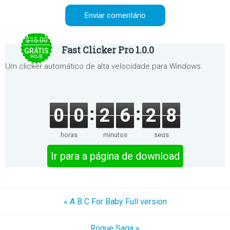
$15.00
Fast Clicker Pro 1.0.0
GRÁTIS
HOJE
Um clicker automático de alta velocidade para Windows.
0
0
2
6
2
8
horas
minutos
segs
Ir para a página de download
« A B C For Baby Full version
Rogue Saga »