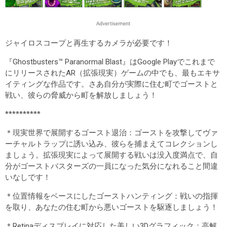
ジャイロスコープと再生するカメラが必要です！
『Ghostbusters™ Paranormal Blast』はGoogle Playでこれまで
にリリースされたAR（拡張現実）ゲームの中でも、最もエキサ
イティングな作品です。さあ自分が実際に住む町でゴーストと
戦い、彼らの脅威から町を解放しましょう！
**********
＊現実世界で展開するゴースト退治：ゴーストを攻撃してヴァ
ーチャルトラップに誘い込み、彼らを捕まえてコレクションし
ましょう。拡張現実によって展開する戦いは没入度満点で、自
分がゴーストバスターズの一員になった気分になれること間違
いなしです！
＊位置情報をベースにしたゴーストハンティング：戦いの指揮
を取り、あなたの住む町から悪いゴーストを駆逐しましょう！
＊Retinaディスプレイに対応した美しい3Dグラフィック：高解