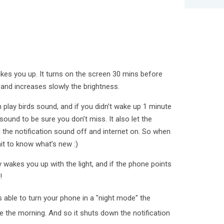
kes you up. It turns on the screen 30 mins before
 and increases slowly the brightness.
n play birds sound, and if you didn’t wake up 1 minute
 sound to be sure you don’t miss. It also let the
 the notification sound off and internet on. So when
it to know what’s new :)
ly wakes you up with the light, and if the phone points
!
 able to turn your phone in a "night mode" the
e the morning. And so it shuts down the notification