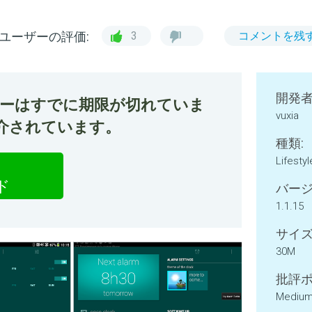
ユーザーの評価:
3
コメントを残
開発者
ファーはすでに期限が切れていま
vuxia
今紹介されています。
種類:
Lifestyl
ド
バージ
1.1.15
サイズ
30M
批評ポ
Medium 