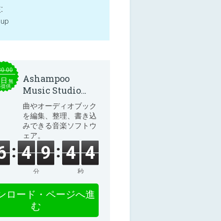
:
 up
30.00
Ashampoo
本日
無
料提供
Music Studio
2025
曲やオーディオブック
を編集、整理、書き込
みできる音楽ソフトウ
ェア。
6
4
9
4
4
分
秒
ンロード・ページへ進
む