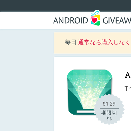
毎日
通常なら購入しなくて
A
Th
$1.29
期限切
れ