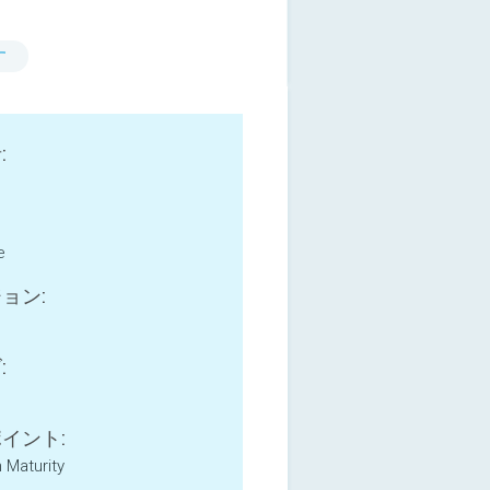
す
:
e
ョン:
:
イント:
Maturity