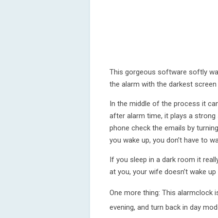
This gorgeous software softly wa
the alarm with the darkest screen
In the middle of the process it ca
after alarm time, it plays a strong
phone check the emails by turning
you wake up, you don’t have to wa
If you sleep in a dark room it real
at you, your wife doesn’t wake up 
One more thing: This alarmclock is
evening, and turn back in day mod