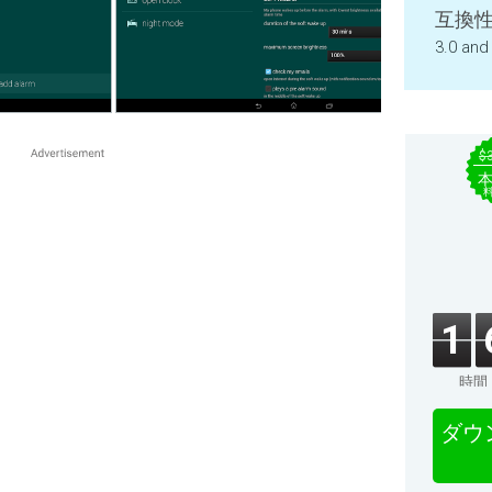
互換性
3.0 and
$
1
時間
ダウ