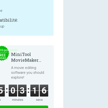
ne
tibilité:
 up
.99 per month
MiniTool
REE
ODAY
MovieMaker
8.8.0
A movie editing
software you should
explore!
5
0
3
1
6
s
minutes
secs