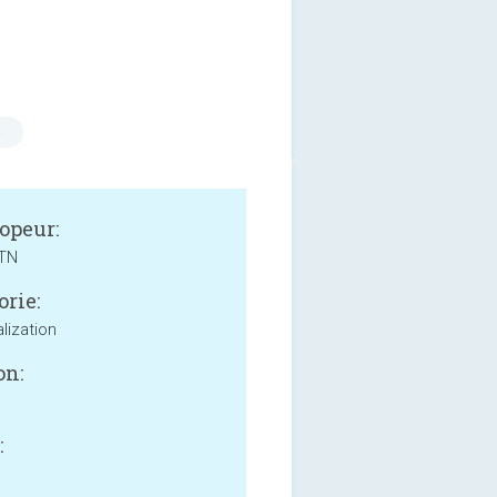
s
opeur:
TN
orie:
lization
on:
: