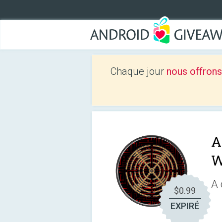
Chaque jour
nous offrons
A
W
A 
$0.99
EXPIRÉ