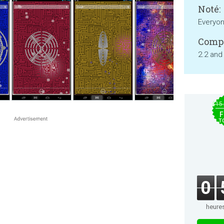
Noté:
Everyo
Compa
2.2 and
$15
F
T
0
heure