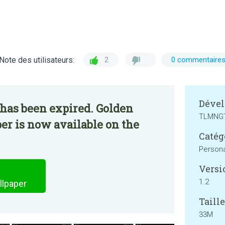
Note des utilisateurs:
2
0 commentaire
Dével
has been expired. Golden
TLMNG
er is now available on the
Catég
Persona
Versi
1.2
llpaper
Taille
33M