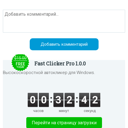
$15.00
Fast Clicker Pro 1.0.0
FREE
TODAY
Высокоскоростной автокликер для Windows.
0
0
3
2
4
1
часов
минут
секунд
Перейти на страницу загрузки