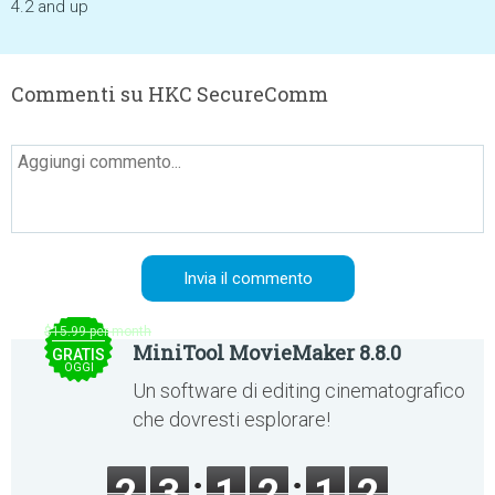
4.2 and up
Commenti su HKC SecureComm
$15.99 per month
MiniTool MovieMaker 8.8.0
GRATIS
OGGI
Un software di editing cinematografico
che dovresti esplorare!
2
3
1
2
1
2