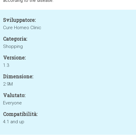
according to the disease.
Sviluppatore:
Cure Homeo Clinic
Categoria:
Shopping
Versione:
1.3
Dimensione:
2.9M
Valutato:
Everyone
Compatibilità:
4.1 and up