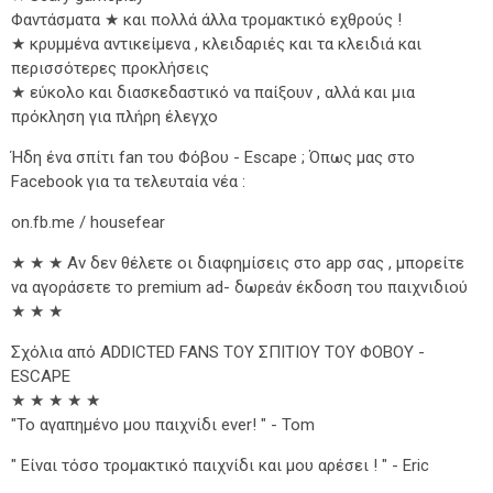
Φαντάσματα ★ και πολλά άλλα τρομακτικό εχθρούς !
★ κρυμμένα αντικείμενα , κλειδαριές και τα κλειδιά και
περισσότερες προκλήσεις
★ εύκολο και διασκεδαστικό να παίξουν , αλλά και μια
πρόκληση για πλήρη έλεγχο
Ήδη ένα σπίτι fan του Φόβου - Escape ; Όπως μας στο
Facebook για τα τελευταία νέα :
on.fb.me / housefear
★ ★ ★ Αν δεν θέλετε οι διαφημίσεις στο app σας , μπορείτε
να αγοράσετε το premium ad- δωρεάν έκδοση του παιχνιδιού
★ ★ ★
Σχόλια από ADDICTED FANS ΤΟΥ ΣΠΙΤΙΟΥ ΤΟΥ ΦΟΒΟΥ -
ESCAPE
★ ★ ★ ★ ★
"Το αγαπημένο μου παιχνίδι ever! " - Tom
" Είναι τόσο τρομακτικό παιχνίδι και μου αρέσει ! " - Eric