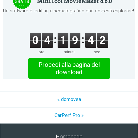
MiniTool MovieMaker 8.8.0
GRATIS
OGGI
Un software di editing cinematografico che dovresti esplorare!
0
4
1
9
4
2
ore
minuti
sec
Procedi alla pagina del
download
« domovea
CarPerf Pro »
Homepage