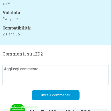
3.7M
Valutato:
Everyone
Compatibilità:
2.1 and up
Commenti su i2D2
$15.99 per month