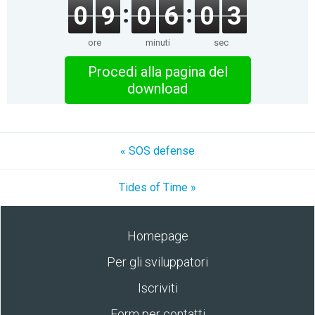
0
9
0
6
0
3
ore
minuti
sec
Procedi alla pagina del
download
« SOS defense
Tides of Time »
Homepage
Per gli sviluppatori
Iscriviti
Form per contatti