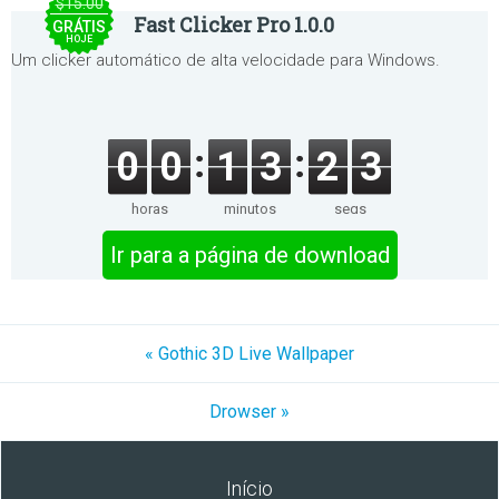
$15.00
Fast Clicker Pro 1.0.0
GRÁTIS
HOJE
Um clicker automático de alta velocidade para Windows.
0
0
1
3
2
3
horas
minutos
segs
Ir para a página de download
« Gothic 3D Live Wallpaper
Drowser »
Início