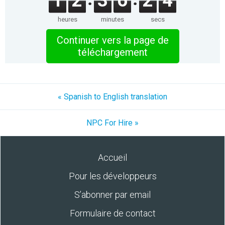
1
2
3
6
2
4
heures
minutes
secs
Continuer vers la page de
téléchargement
« Spanish to English translation
NPC For Hire »
Accueil
Pour les développeurs
S’abonner par email
Formulaire de contact