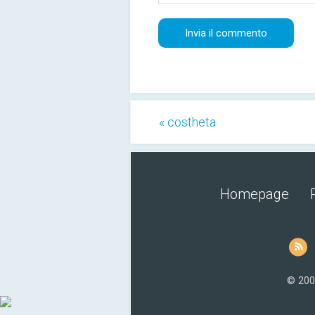
« costheta
Homepage
© 200