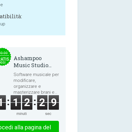
ne
tibilità:
 up
30.00
Ashampoo
ATIS
OGGI
Music Studio
2025
Software musicale per
modificare,
organizzare e
masterizzare brani e
audiolibri.
1
1
2
2
8
minuti
sec
cedi alla pagina del