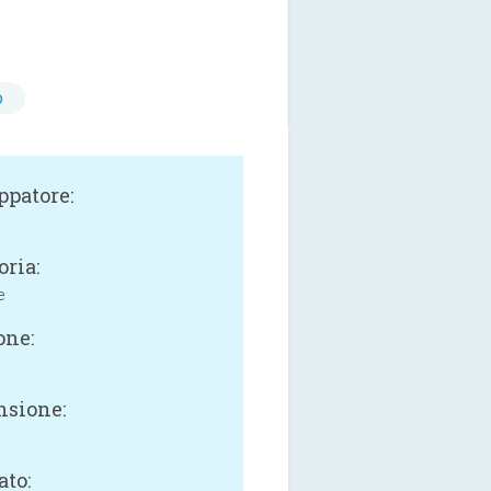
o
ppatore:
oria:
e
one:
sione:
ato: