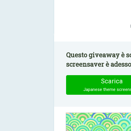
Questo giveaway è s
screensaver è adesso
Scarica
Japanese theme screen