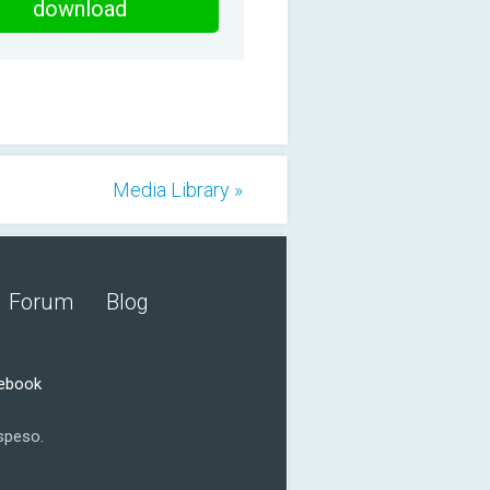
download
Media Library »
Forum
Blog
cebook
speso.