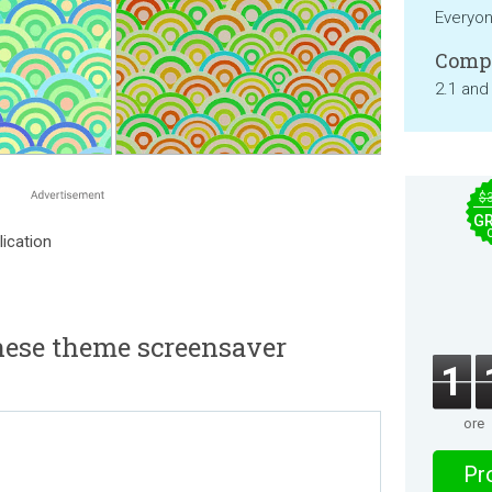
Everyo
Compa
2.1 and
$
GR
ication
ese theme screensaver
1
ore
Pro