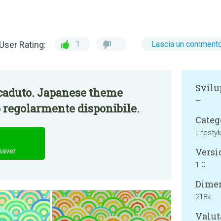
User Rating:
1
Lascia un comment
Svilu
caduto. Japanese theme
—
 regolarmente disponibile.
Categ
Lifestyl
Versi
saver
1.0
Dimen
218k
Valut