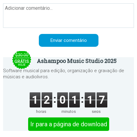
$30.00
Ashampoo Music Studio 2025
GRÁTIS
HOJE
Software musical para edição, organização e gravação de
músicas e audiolivros.
1
2
0
1
1
7
horas
minutos
segs
Ir para a página de download