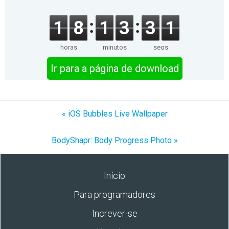
1
8
1
3
3
1
horas
minutos
segs
Ir para a página de download
« iOS Bubbles Live Wallpaper
BodyShapr: Body Progress Photo »
Início
Para programadores
Increver-se