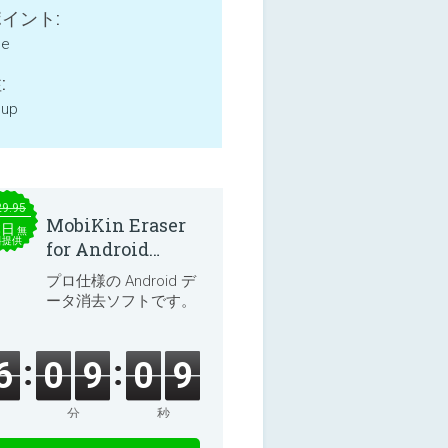
イント:
ne
:
 up
29.95
MobiKin Eraser
本日
無
料提供
for Android
5.0.25
プロ仕様の Android デ
ータ消去ソフトです。
6
0
9
0
8
分
秒