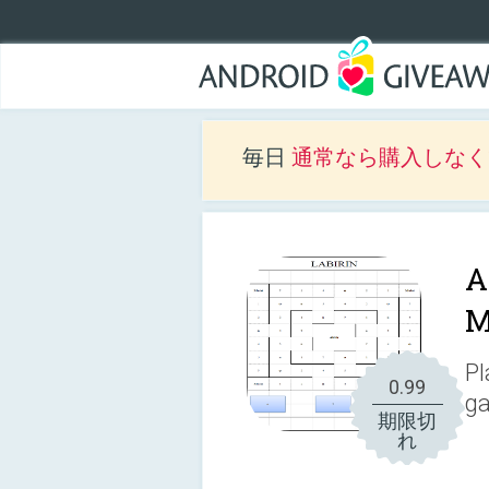
毎日
通常なら購入しなくて
A
M
Pl
0.99
g
期限切
れ