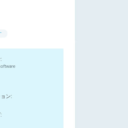
す
:
 software
ョン:
: