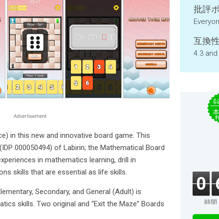
批評ポ
Everyo
互換性
4.3 and
$
gence) in this new and innovative board game. This
(IDP 000050494) of Labirin; the Mathematical Board
periences in mathematics learning, drill in
 skills that are essential as life skills.
0
Elementary, Secondary, and General (Adult) is
時間
tics skills. Two original and “Exit the Maze” Boards