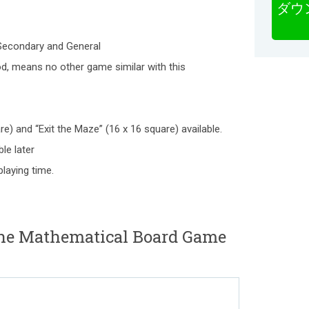
ダウ
, Secondary and General
d, means no other game similar with this
re) and “Exit the Maze” (16 x 16 square) available.
le later
playing time.
e Mathematical Board Game