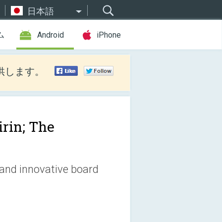
日本語
ム
Android
iPhone
供します。
irin; The
ew and innovative board