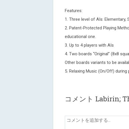
Features:
1. Three level of AIs: Elementary
2. Patent-Protected Playing Metho
educational one.
3. Up to 4 players with AIs
4. Two boards “Original” (8x8 squa
Other boards variants to be availab
5. Relaxing Music (On/Off) during 
コメント Labirin; Th