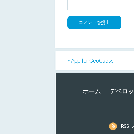
« App for GeoGuessr
ホーム
デベロッ
RSS