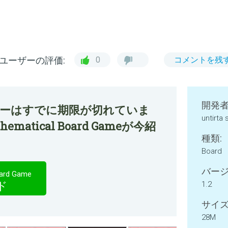
ユーザーの評価:
0
コメントを残
開発者
ファーはすでに期限が切れていま
untirta
thematical Board Gameが今紹
種類:
Board
バージ
oard Game
ド
1.2
サイズ
28M