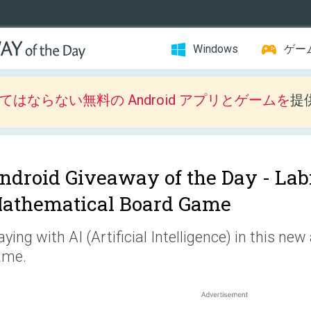
Windows
ゲー
はならない無料の Android アプリとゲームを
提
ndroid Giveaway of the Day -
Lab
athematical Board Game
aying with AI (Artificial Intelligence) in this n
ame.