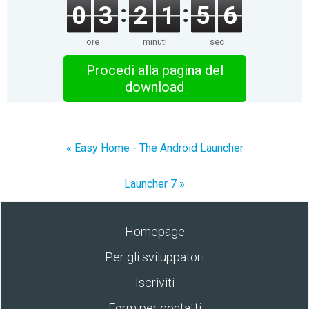
0
3
2
1
5
6
ore
minuti
sec
Procedi alla pagina del
download
« Easy Home - The Android Launcher
Launcher 7 »
Homepage
Per gli sviluppatori
Iscriviti
Form per contatti