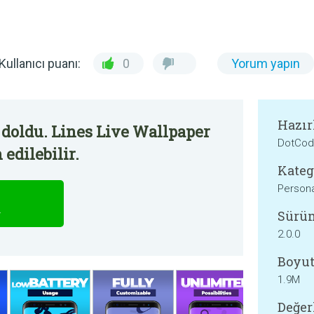
Kullanıcı puanı:
0
Yorum yapın
Hazır
 doldu. Lines Live Wallpaper
DotCod
edilebilir.
Kateg
Persona
Sürü
r
2.0.0
Boyut
1.9M
Değer