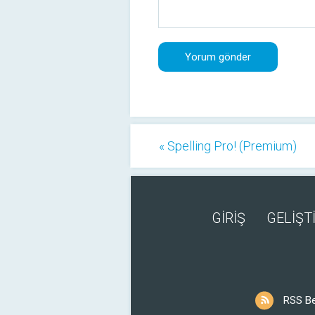
« Spelling Pro! (Premium)
GİRİŞ
GELİŞTİ
RSS B