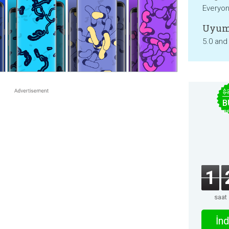
Everyo
Uyum
5.0 and
$
B
B
1
saat
İnd