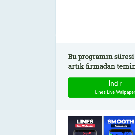
Bu programın süresi
artık firmadan temin 
İndir
Lines Live Wallpape