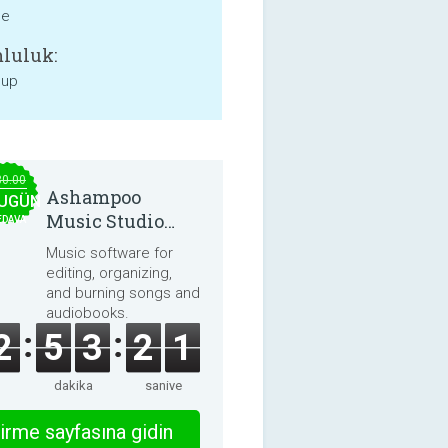
ne
luluk:
 up
30.00
Ashampoo
UGÜN
Music Studio
EDAVA
2025
Music software for
editing, organizing,
and burning songs and
audiobooks.
2
5
3
2
1
dakika
saniye
irme sayfasına gidin