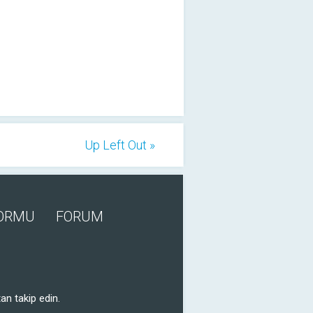
Up Left Out »
FORMU
FORUM
an takip edin.