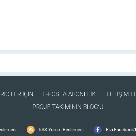
RİCİLER İÇİN
E-POSTA ABONELİK
İLETİŞİM 
PROJE TAKIMININ BLOG’U
eslemesi
RSS Yorum Beslemesi
Bizi Facebook't