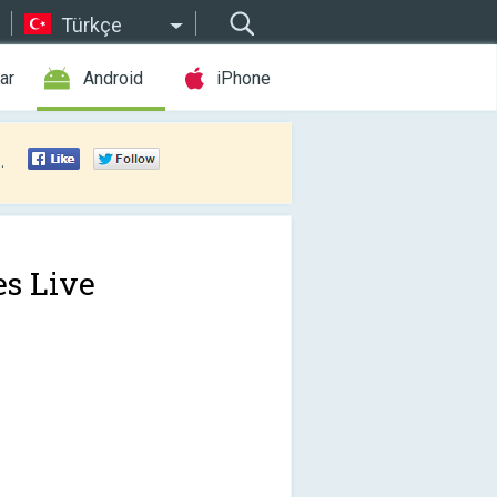
Türkçe
ar
Android
iPhone
.
es Live