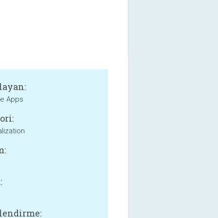
layan:
e Apps
ori:
lization
m:
:
lendirme: