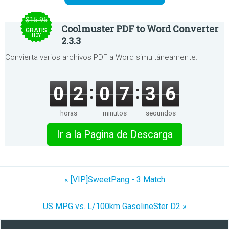
$15.95
Coolmuster PDF to Word Converter
GRATIS
HOY
2.3.3
Convierta varios archivos PDF a Word simultáneamente.
0
2
0
7
3
6
horas
minutos
segundos
Ir a la Pagina de Descarga
« [VIP]SweetPang - 3 Match
US MPG vs. L/100km GasolineSter D2 »