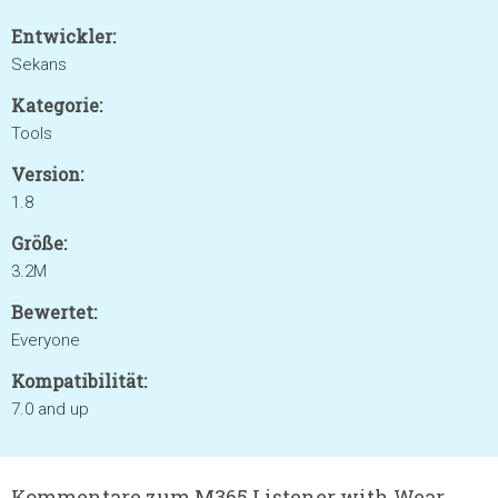
Entwickler:
Sekans
Kategorie:
Tools
Version:
1.8
Größe:
3.2M
Bewertet:
Everyone
Kompatibilität:
7.0 and up
Kommentare zum M365 Listener with Wear