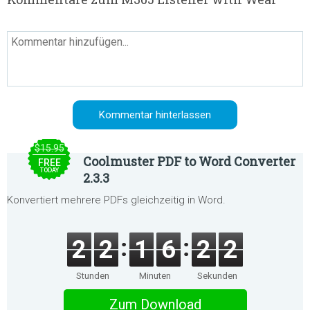
$15.95
Coolmuster PDF to Word Converter
FREE
TODAY
2.3.3
Konvertiert mehrere PDFs gleichzeitig in Word.
2
2
1
6
2
2
Stunden
Minuten
Sekunden
Zum Download