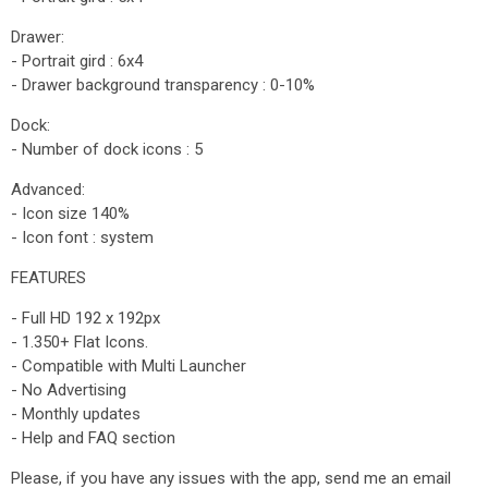
Drawer:
- Portrait gird : 6x4
- Drawer background transparency : 0-10%
Dock:
- Number of dock icons : 5
Advanced:
- Icon size 140%
- Icon font : system
FEATURES
- Full HD 192 x 192px
- 1.350+ Flat Icons.
- Compatible with Multi Launcher
- No Advertising
- Monthly updates
- Help and FAQ section
Please, if you have any issues with the app, send me an email