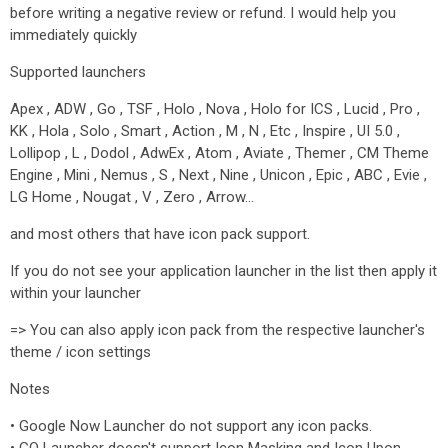
before writing a negative review or refund. I would help you
immediately quickly
Supported launchers
Apex , ADW , Go , TSF , Holo , Nova , Holo for ICS , Lucid , Pro ,
KK , Hola , Solo , Smart , Action , M , N , Etc , Inspire , UI 5.0 ,
Lollipop , L , Dodol , AdwEx , Atom , Aviate , Themer , CM Theme
Engine , Mini , Nemus , S , Next , Nine , Unicon , Epic , ABC , Evie ,
LG Home , Nougat , V , Zero , Arrow…
and most others that have icon pack support.
If you do not see your application launcher in the list then apply it
within your launcher
=> You can also apply icon pack from the respective launcher's
theme / icon settings
Notes
• Google Now Launcher do not support any icon packs.