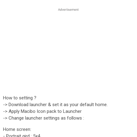
How to setting ?
-> Download launcher & set it as your default home.
-> Apply Macibo Icon pack to Launcher
-> Change launcher settings as follows :
Home screen:
- Portrait gird : 5x4