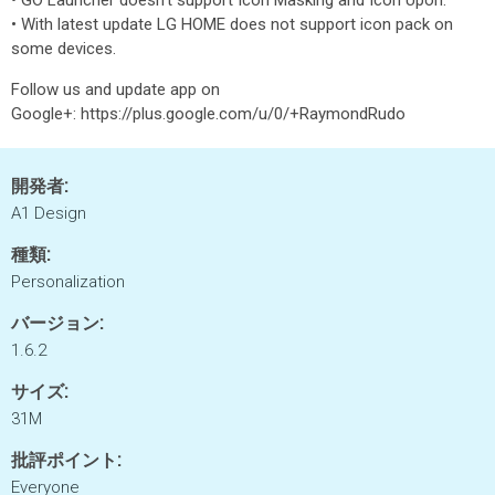
• GO Launcher doesn't support Icon Masking and Icon Upon.
• With latest update LG HOME does not support icon pack on
some devices.
Follow us and update app on
Google+: https://plus.google.com/u/0/+RaymondRudo
開発者:
A1 Design
種類:
Personalization
バージョン:
1.6.2
サイズ:
31M
批評ポイント:
Everyone