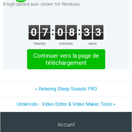
A high-speed auto clicker for Windows.
0
7
0
8
3
3
heures
minutes
secs
Continuer vers la page de
téléchargement
« Relaxing Sleep Sounds PRO
Undervids - Video Editor & Video Maker, Tools »
Accueil