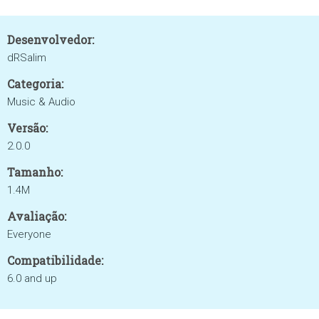
Desenvolvedor:
dRSalim
Categoria:
Music & Audio
Versão:
2.0.0
Tamanho:
1.4M
Avaliação:
Everyone
Compatibilidade:
6.0 and up