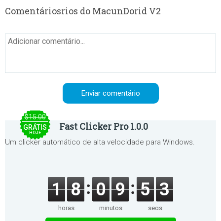
Comentáriosrios do MacunDorid V2
$15.00
Fast Clicker Pro 1.0.0
GRÁTIS
HOJE
Um clicker automático de alta velocidade para Windows.
1
8
0
9
5
3
horas
minutos
segs