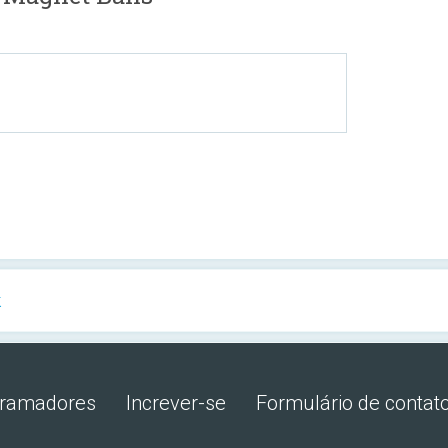
k
gramadores
Increver-se
Formulário de contat