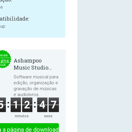
ne
tibilidade:
 up
30.00
Ashampoo
ÁTIS
HOJE
Music Studio
2025
Software musical para
edição, organização e
gravação de músicas
e audiolivros.
5
1
2
4
7
minutos
segs
ra a página de download