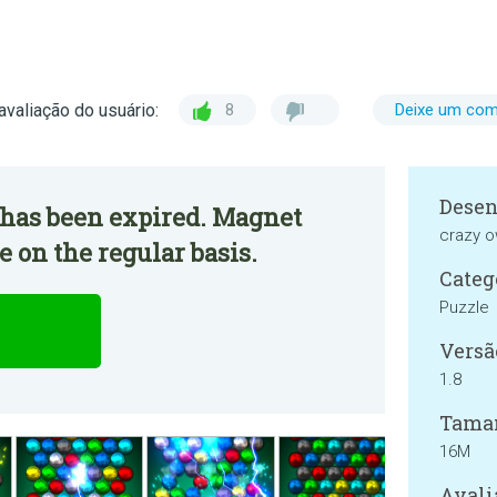
avaliação do usuário:
8
Deixe um com
Desen
 has been expired. Magnet
crazy o
e on the regular basis.
Categ
Puzzle
Versã
1.8
Tama
16M
Avali