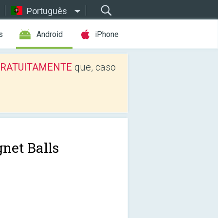
Português
s
Android
iPhone
os GRATUITAMENTE
que, caso
net Balls