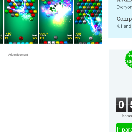
Everyo
Compa
4.1 and
$
GR
0
horas
Ir pa