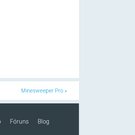
Minesweeper Pro »
o
Fóruns
Blog