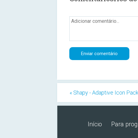
« Shapy - Adaptive Icon Pac
Início
Para pro