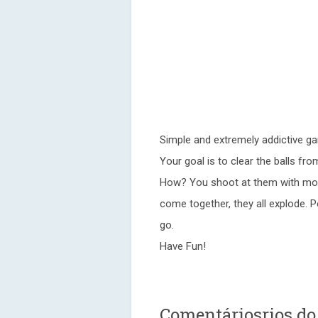
Simple and extremely addictive g
Your goal is to clear the balls fr
How? You shoot at them with mor
come together, they all explode. P
go.
Have Fun!
Comentáriosrios do