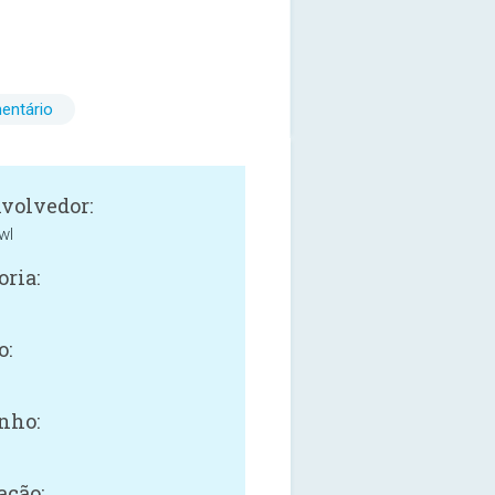
entário
volvedor:
wl
oria:
o:
nho:
ação: