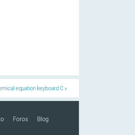
emical equation keyboard C »
to
Foros
Blog