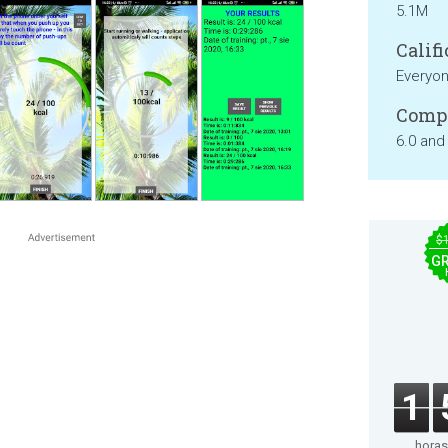
5.1M
Califi
Everyo
Compa
6.0 and
$
GR
1
horas