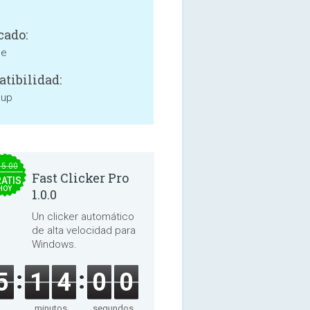
cado:
ne
tibilidad:
 up
15.00
Fast Clicker Pro
ATIS
HOY
1.0.0
Un clicker automático
de alta velocidad para
Windows.
5
1
3
5
9
minutos
segundos