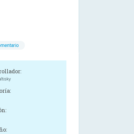
omentario
rollador:
ltisky
oría:
ón:
ño: