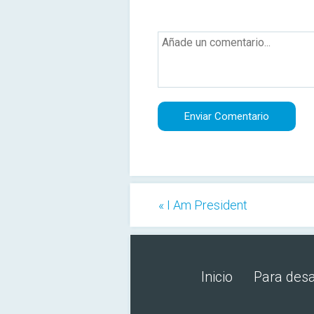
« I Am President
Inicio
Para desa