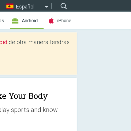
Español
os
Android
iPhone
oid
de otra manera tendrás
e Your Body
 play sports and know