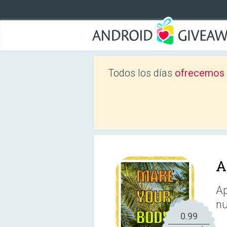
Todos los días
ofrecemos a
A
Ap
nu
0.99