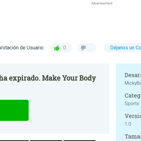
Votación de Usuario:
0
Déjanos un C
Desar
o ha expirado. Make Your Body
MickyBa
Categ
Sports
Versi
1.0
Tama