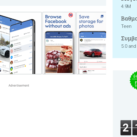
4.9M
Βαθμο
Teen
Συμβα
5.0 and
$
F
T
2