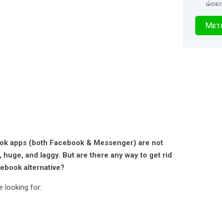
ώρες
2
Μετα
δευτερό
book apps (both Facebook & Messenger) are not
, huge, and laggy. But are there any way to get rid
cebook alternative?
 looking for: