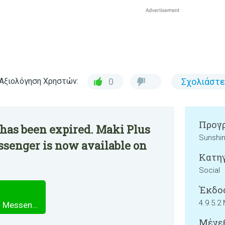
Αξιολόγηση Χρηστών:
0
Σχολιάστε
Προγρ
has been expired. Maki Plus
Sunshi
ssenger is now available on
Κατηγ
Social
Έκδο
4.9.5.2
Maki Plus for Facebook and Messenger
Μέγεθ