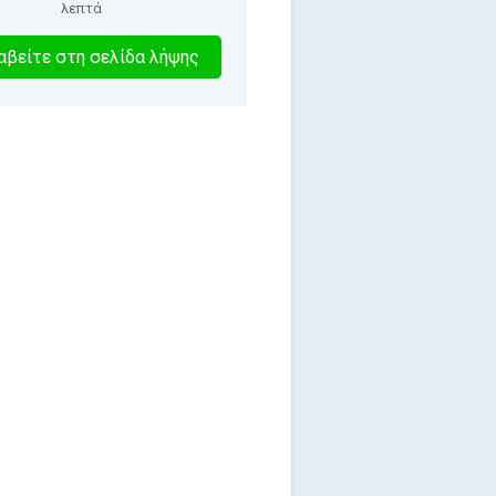
λεπτά
3
βείτε στη σελίδα λήψης
λεπτα