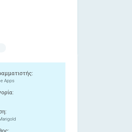
αμματιστής:
ne Apps
ορία:
ση:
 Marigold
ος: