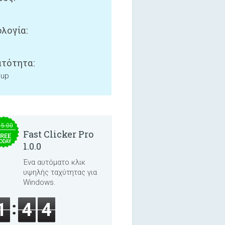
λογία:
τότητα:
 up
15.00
Fast Clicker Pro
REE
ODAY
1.0.0
Ένα αυτόματο κλικ
υψηλής ταχύτητας για
Windows.
1
4
4