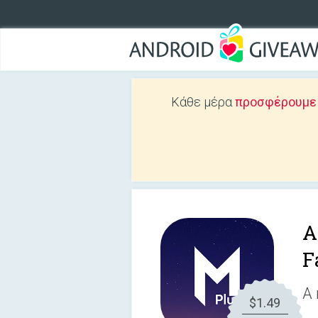
Κάθε μέρα
προσφέρουμε Δ
A
F
A 
$1.49