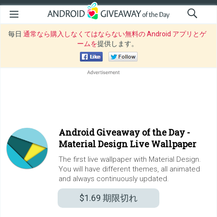
毎日
通常なら購入しなくてはならない無料の Android アプリとゲ
ームを
提供します。
Android Giveaway of the Day -
Material Design Live Wallpaper
The first live wallpaper with Material Design.
You will have different themes, all animated
and always continuously updated.
$1.69
期限切れ