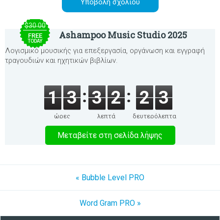
$30.00
Ashampoo Music Studio 2025
FREE
TODAY
Λογισμικό μουσικής για επεξεργασία, οργάνωση και εγγραφή
τραγουδιών και ηχητικών βιβλίων.
1
3
3
2
2
3
ώρες
λεπτά
δευτερόλεπτα
Μεταβείτε στη σελίδα λήψης
« Bubble Level PRO
Word Gram PRO »