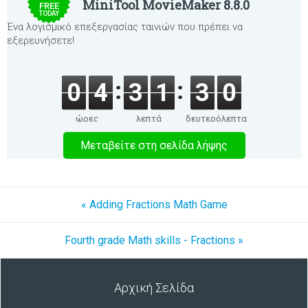
MiniTool MovieMaker 8.8.0
FREE
TODAY
Ένα λογισμικό επεξεργασίας ταινιών που πρέπει να
εξερευνήσετε!
0
4
3
1
3
0
ώρες
λεπτά
δευτερόλεπτα
Μεταβείτε στη σελίδα λήψης
« Adding Fractions Math Game
Fourth grade Math skills - Fractions »
Αρχική Σελίδα