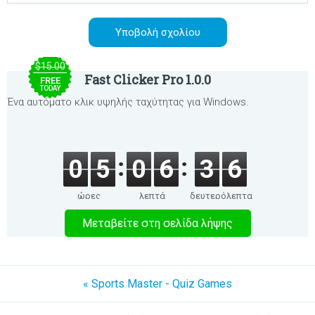
$15.00
Fast Clicker Pro 1.0.0
FREE
TODAY
Ένα αυτόματο κλικ υψηλής ταχύτητας για Windows.
0
5
0
6
3
6
ώρες
λεπτά
δευτερόλεπτα
Μεταβείτε στη σελίδα λήψης
« Sports Master - Quiz Games