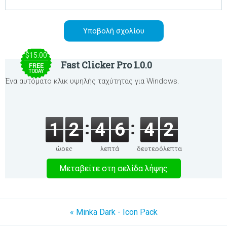
$15.00
Fast Clicker Pro 1.0.0
FREE
TODAY
Ένα αυτόματο κλικ υψηλής ταχύτητας για Windows.
1
2
4
6
4
2
ώρες
λεπτά
δευτερόλεπτα
Μεταβείτε στη σελίδα λήψης
« Minka Dark - Icon Pack