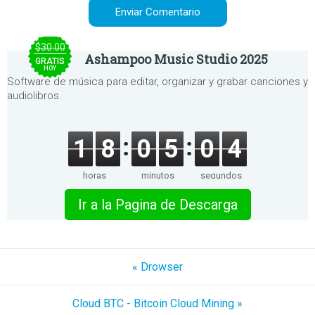
$30.00
Ashampoo Music Studio 2025
GRATIS
HOY
Software de música para editar, organizar y grabar canciones y
audiolibros.
1
8
0
5
0
4
horas
minutos
segundos
Ir a la Pagina de Descarga
« Drowser
Cloud BTC - Bitcoin Cloud Mining »