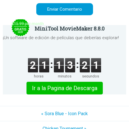
$15.99 per month
MiniTool MovieMaker 8.8.0
GRATIS
HOY
¡Un software de edición de películas que deberías explorar!
2
1
1
3
2
1
horas
minutos
segundos
Ir a la Pagina de Descarga
« Sora Blue - Icon Pack
Chicken Tournament »