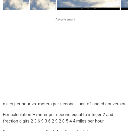
miles per hour vs. meters per second - unit of speed conversion.
For calculation – meter per second equal to integer 2 and
fraction digits 2 3 6 9 3 6 2 9 2 0 5 4 4 miles per hour.