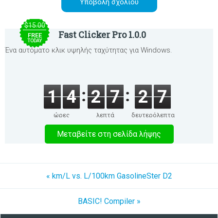
$15.00
Fast Clicker Pro 1.0.0
FREE
TODAY
Ένα αυτόματο κλικ υψηλής ταχύτητας για Windows.
1
4
2
7
2
7
ώρες
λεπτά
δευτερόλεπτα
Μεταβείτε στη σελίδα λήψης
« km/L vs. L/100km GasolineSter D2
BASIC! Compiler »