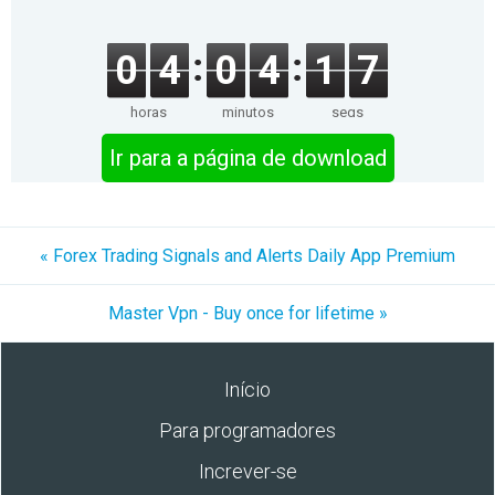
0
4
0
4
1
7
horas
minutos
segs
Ir para a página de download
« Forex Trading Signals and Alerts Daily App Premium
Master Vpn - Buy once for lifetime »
Início
Para programadores
Increver-se