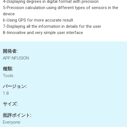
4-Displaying degrees in digital format with precision
5-Precision calculation using different types of sensors in the
device
6-Using GPS for more accurate result
7-Displaying all the information in details for the user
8-Innovative and very simple user interface
開発者:
APP NFUSION
種類:
Tools
バージョン:
1.8
サイズ:
批評ポイント:
Everyone