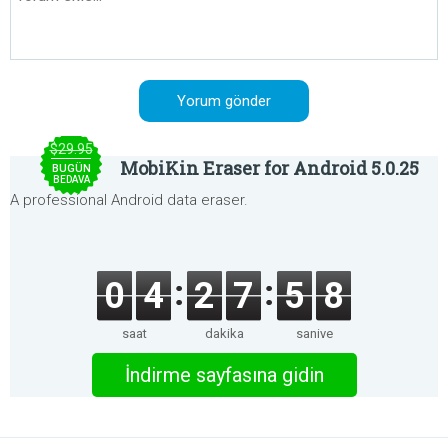
$29.95
MobiKin Eraser for Android 5.0.25
BUGÜN
BEDAVA
A professional Android data eraser.
0
4
2
7
5
8
saat
dakika
saniye
İndirme sayfasına gidin