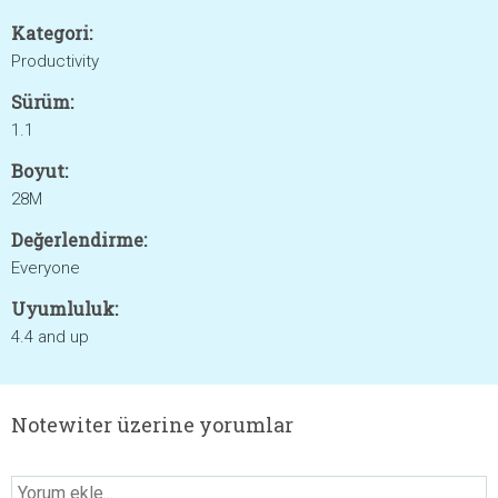
Kategori:
Productivity
Sürüm:
1.1
Boyut:
28M
Değerlendirme:
Everyone
Uyumluluk:
4.4 and up
Notewiter üzerine yorumlar