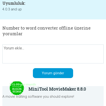
Uyumluluk:
4.0.3 and up
Number to word converter offline üzerine
yorumlar
$15.99 per month
MiniTool MovieMaker 8.8.0
BUGÜN
BEDAVA
A movie editing software you should explore!