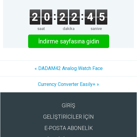
2
0
2
2
4
5
saat
dakika
saniye
İndirme sayfasına gidin
« DADAM42 Analog Watch Face
Currency Converter Easily+ »
GİRİŞ
GELİŞTİRİCİLER İÇİN
E-POSTA ABONELİK