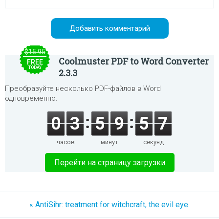
$15.95
Coolmuster PDF to Word Converter
FREE
TODAY
2.3.3
Преобразуйте несколько PDF-файлов в Word
одновременно.
0
3
5
9
5
7
часов
минут
секунд
Перейти на страницу загрузки
« AntiSihr: treatment for witchcraft, the evil eye.