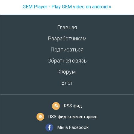
GEM Player - Play GEM video on android »
Главная
Разработчикам
Подписаться
Обратная связь
Форум
Блог
RSS фид
RSS фид комментариев
Мы в Facebook