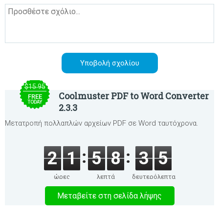
$15.95
Coolmuster PDF to Word Converter
FREE
TODAY
2.3.3
Μετατροπή πολλαπλών αρχείων PDF σε Word ταυτόχρονα.
2
1
5
8
3
5
ώρες
λεπτά
δευτερόλεπτα
Μεταβείτε στη σελίδα λήψης