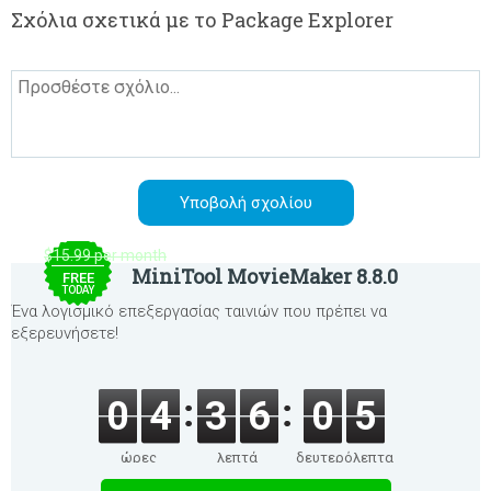
Σχόλια σχετικά με το Package Explorer
$15.99 per month
MiniTool MovieMaker 8.8.0
FREE
TODAY
Ένα λογισμικό επεξεργασίας ταινιών που πρέπει να
εξερευνήσετε!
0
4
3
6
0
5
ώρες
λεπτά
δευτερόλεπτα