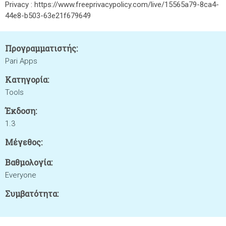
Privacy : https://www.freeprivacypolicy.com/live/15565a79-8ca4-
44e8-b503-63e21f679649
Προγραμματιστής:
Pari Apps
Κατηγορία:
Tools
Έκδοση:
1.3
Μέγεθος:
Βαθμολογία:
Everyone
Συμβατότητα: