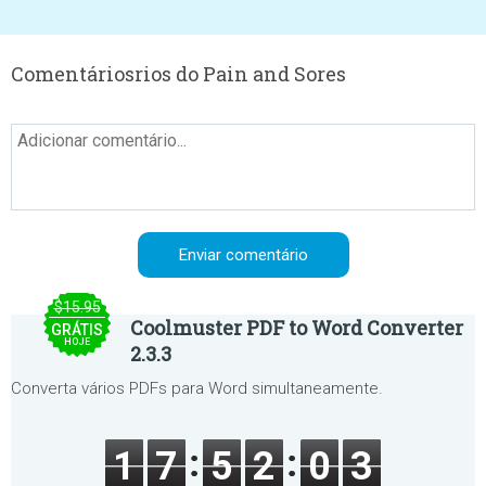
Comentáriosrios do Pain and Sores
$15.95
Coolmuster PDF to Word Converter
GRÁTIS
HOJE
2.3.3
Converta vários PDFs para Word simultaneamente.
1
7
5
2
0
3