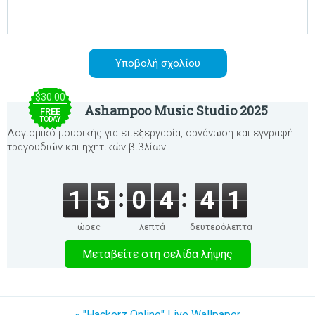
$30.00
Ashampoo Music Studio 2025
FREE
TODAY
Λογισμικό μουσικής για επεξεργασία, οργάνωση και εγγραφή
τραγουδιών και ηχητικών βιβλίων.
1
5
0
4
4
1
ώρες
λεπτά
δευτερόλεπτα
Μεταβείτε στη σελίδα λήψης
« "Hackerz Online" Live Wallpaper