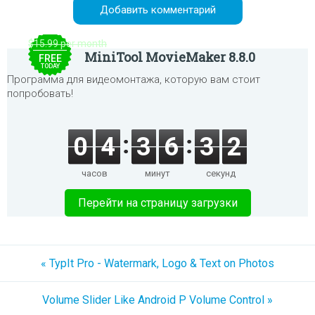
$15.99 per month
MiniTool MovieMaker 8.8.0
FREE
TODAY
Программа для видеомонтажа, которую вам стоит
попробовать!
0
4
3
6
3
2
часов
минут
секунд
Перейти на страницу загрузки
« TypIt Pro - Watermark, Logo & Text on Photos
Volume Slider Like Android P Volume Control »