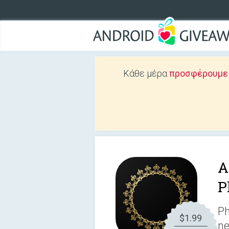
Κάθε μέρα
προσφέρουμε Δ
A
P
Ph
$1.99
ne