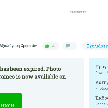
Αξιολόγηση Χρηστών:
4
Σχολιάστε
Προγρ
has been expired. Photo
Power 
rames is now available on
Κατηγ
Photog
Έκδο
Varies 
o Frames