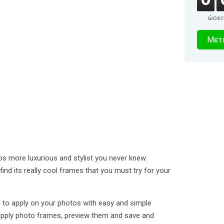
ώρες
0
Μετα
δευτερό
 more luxurious and stylist you never knew.
ind its really cool frames that you must try for your
s to apply on your photos with easy and simple
 apply photo frames, preview them and save and