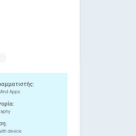
αμματιστής:
Mind Apps
ορία:
raphy
ση:
with device