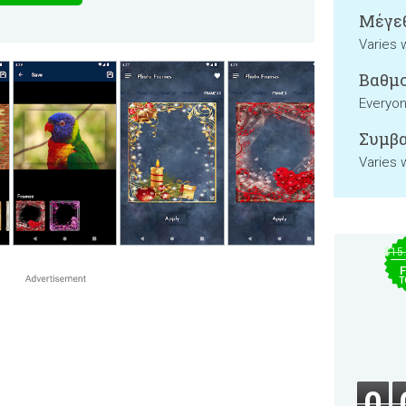
Μέγεθ
Varies 
Βαθμο
Everyo
Συμβα
Varies 
$15
F
T
0