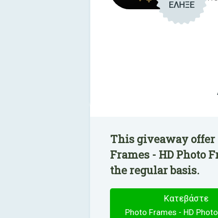
ΕΛΗΞΕ
This giveaway offer 
Frames - HD Photo F
the regular basis.
Κατεβάστε
Photo Frames - HD Phot