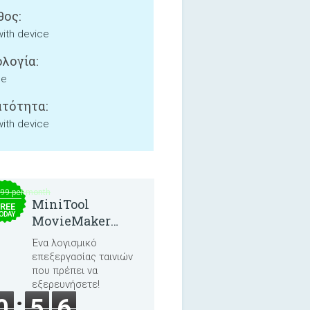
ος:
with device
λογία:
ne
τότητα:
with device
.99 per month
MiniTool
REE
ODAY
MovieMaker
8.8.0
Ένα λογισμικό
επεξεργασίας ταινιών
που πρέπει να
εξερευνήσετε!
0
5
6