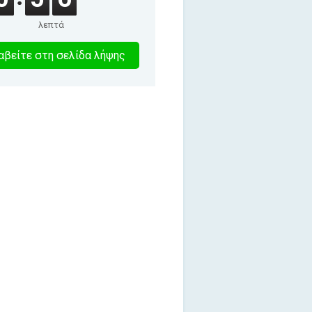
λεπτά
7
βείτε στη σελίδα λήψης
λεπτα