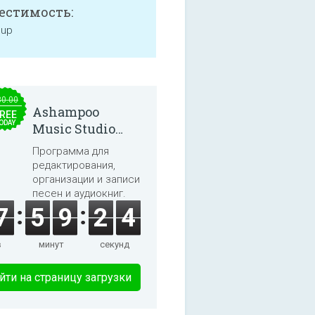
естимость:
 up
30.00
Ashampoo
REE
ODAY
Music Studio
2025
Программа для
редактирования,
организации и записи
песен и аудиокниг.
7
5
9
2
3
в
минут
секунд
йти на страницу загрузки