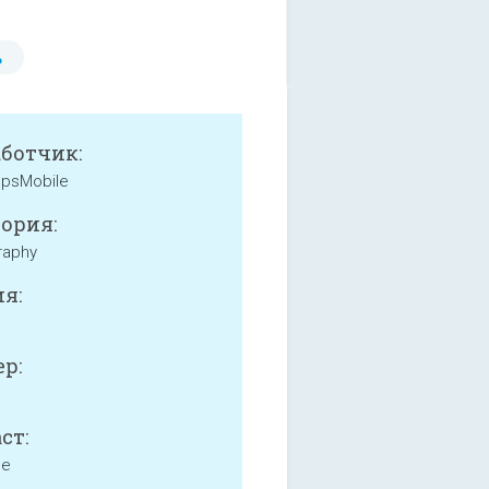
ь
аботчик:
ppsMobile
ория:
raphy
я:
р:
ст:
ne