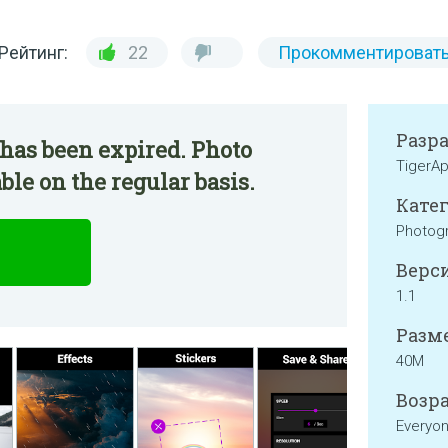
Рейтинг:
22
Прокомментироват
Разр
has been expired. Photo
TigerA
ble on the regular basis.
Катег
Photog
Верси
1.1
Разме
40M
Возра
Everyo