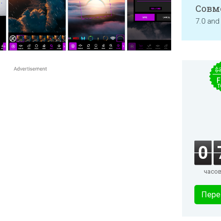
Совм
7.0 and
$
F
T
0
часо
Пере