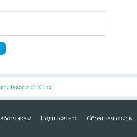
Game Booster GFX Tool
работчикам
Подписаться
Обратная связь