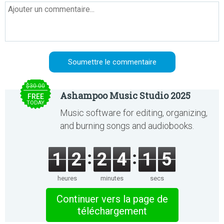
$30.00
Ashampoo Music Studio 2025
FREE
TODAY
Music software for editing, organizing,
and burning songs and audiobooks.
1
2
2
4
1
5
heures
minutes
secs
Continuer vers la page de
téléchargement